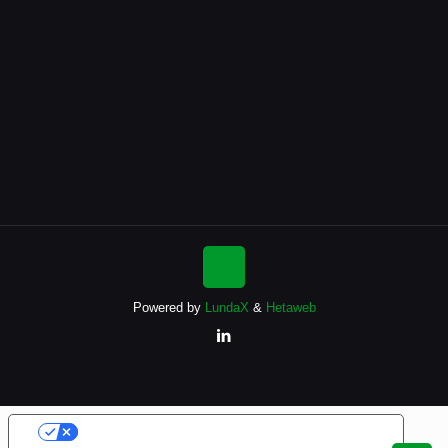
Powered by
LundaX
&
Hetaweb
Le tue preferenze relative alla privacy