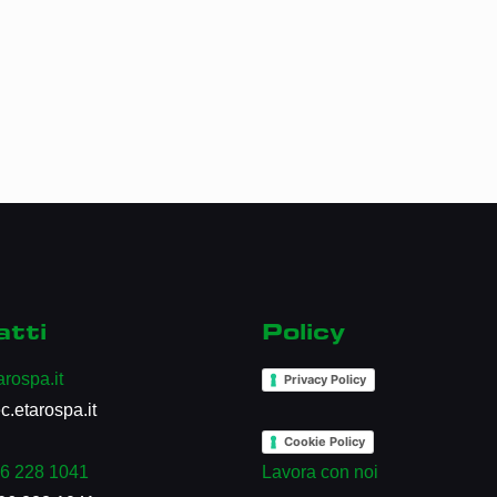
atti
Policy
rospa.it
Privacy Policy
.etarospa.it
Cookie Policy
6 228 1041
Lavora con noi