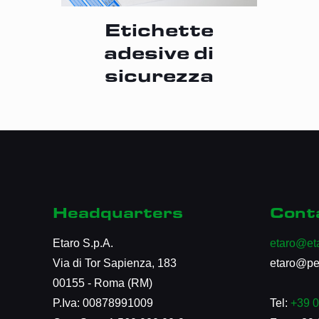
Etichette
adesive di
sicurezza
Headquarters
Cont
Etaro S.p.A.
etaro@eta
Via di Tor Sapienza, 183
etaro@pec
00155 - Roma (RM)
P.Iva: 00878991009
Tel:
+39 0