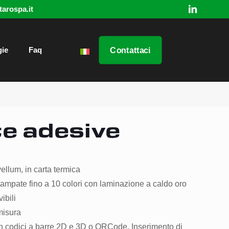
arospa.it
Contattaci
gie
Faq
Italiano
e adesive
ellum, in carta termica
 stampate fino a 10 colori con laminazione a caldo oro
ibili
misura
on codici a barre 2D e 3D o QRCode. Inserimento di