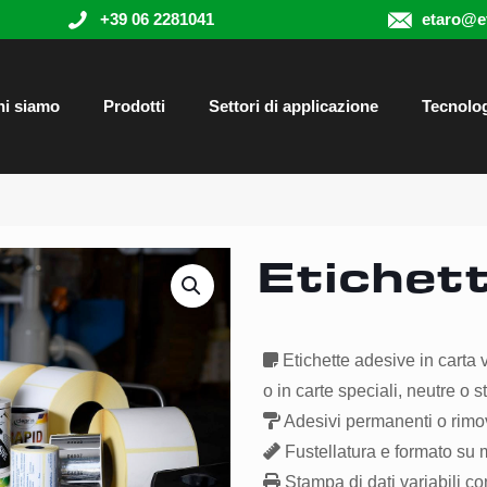
+39 06 2281041
etaro@et
hi siamo
Prodotti
Settori di applicazione
Tecnolo
Etichett
Etichette adesive in carta v
o in carte speciali, neutre o
Adesivi permanenti o rimov
Fustellatura e formato su 
Stampa di dati variabili c