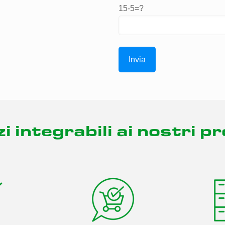
15-5=?
A
l
t
i integrabili ai nostri p
e
r
n
a
t
i
v